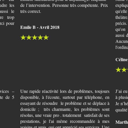
udre les
de
l’intervention. Personne très compétente. Prix
expliq
ussi le
très correct.
qu'ell
re trop
théâtre
rci pour
précis
Emile B - Avril 2018
qu'on 
aussi d
Aucune
l'ordin
Céline
rvices –
Une rapide réactivité lors de problèmes, toujours
J’ai e
ote de 5
disponible, à l'écoute, surtout par téléphone, en
à plusi
essayant de résoudre le problème et se déplace à
Je n’h
domicile ; très charmante, les problèmes sont
qualité
résolus, une vraie pro . totalement satisfait de ses
prestations, je l'ai même recommandée à mes
Marthe
voisins et amis, qui ont apprécié ses services. Une