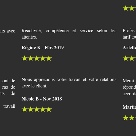
Réactivité, compétence et service selon les
Profes
urs avec
attentes.
tarif t
Régine K - Fév. 2019
Arlett
Nous apprécions votre travail
et votre relations
i sont de
Merci p
avec le client.
n cas de
répond
nts de
accord
Nicole B - Nov 2018
travail
Martin