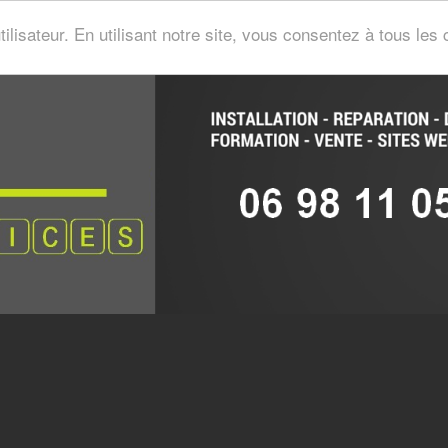
tilisateur. En utilisant notre site, vous consentez à tous le